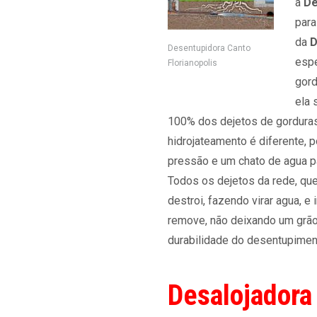
a
De
para
da
D
Desentupidora Canto
espe
Florianopolis
gord
ela 
100% dos dejetos de gorduras
hidrojateamento é diferente, p
pressão e um chato de agua par
Todos os dejetos da rede, que
destroi, fazendo virar agua, e
remove, não deixando um grão 
durabilidade do desentupimen
Desalojadora