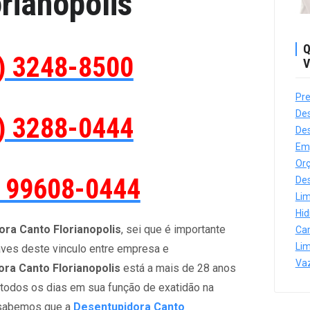
orianopolis
Q
) 3248-8500
V
Pre
Des
) 3288-0444
Des
Em
Orç
) 99608-0444
Des
Lim
Hi
ra Canto Florianopolis
, sei que é importante
Ca
Lim
aves deste vinculo entre empresa e
Va
ra Canto Florianopolis
está a mais de 28 anos
 todos os dias em sua função de exatidão na
 sabemos que a
Desentupidora Canto