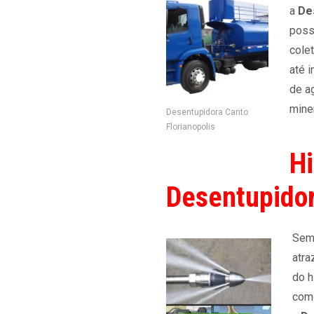
a
De
poss
cole
até i
de a
miner
Desentupidora Canto
Florianopolis
Hi
Desentupidor
Semp
atra
do h
como