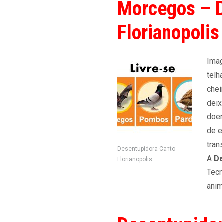
Morcegos – 
Florianopolis
Imag
telh
chei
deix
doen
de e
tran
Desentupidora Canto
A
De
Florianopolis
Tecn
anim