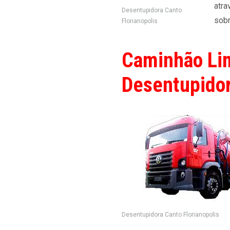
atra
Desentupidora Canto
sobr
Florianopolis
Caminhão Li
Desentupidor
Desentupidora Canto Florianopolis