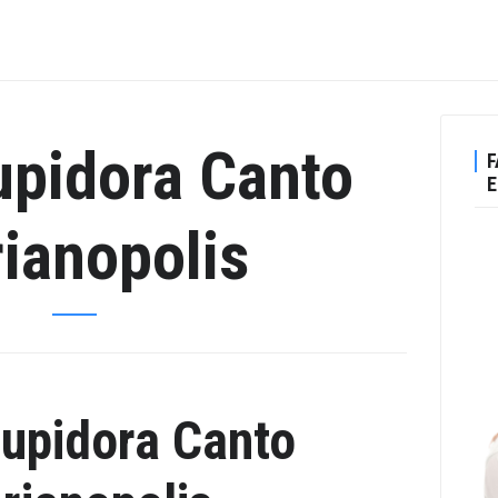
upidora Canto
F
E
rianopolis
upidora Canto