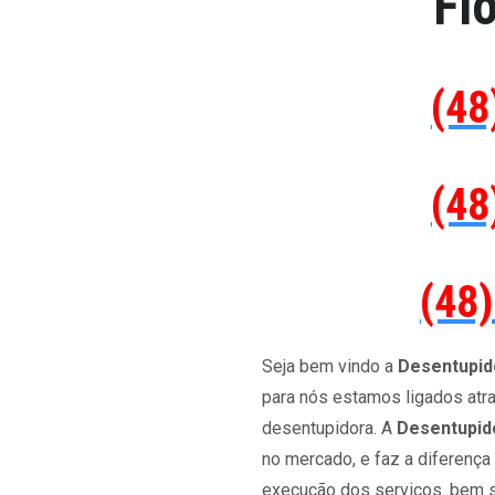
Fl
(48
(48
(48
Seja bem vindo a
Desentupido
para nós estamos ligados atr
desentupidora. A
Desentupido
no mercado, e faz a diferença
execução dos serviços. bem