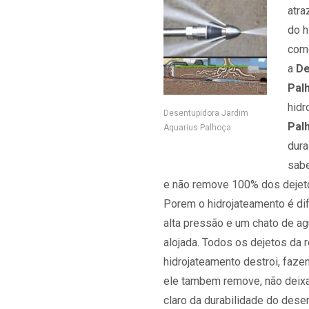
atra
do h
como
a
De
Pal
hidr
Desentupidora Jardim
Pal
Aquarius Palhoça
dura
sabe
e não remove 100% dos dejeto
Porem o hidrojateamento é dif
alta pressão e um chato de agu
alojada. Todos os dejetos da r
hidrojateamento destroi, fazend
ele tambem remove, não deixa
claro da durabilidade do dese