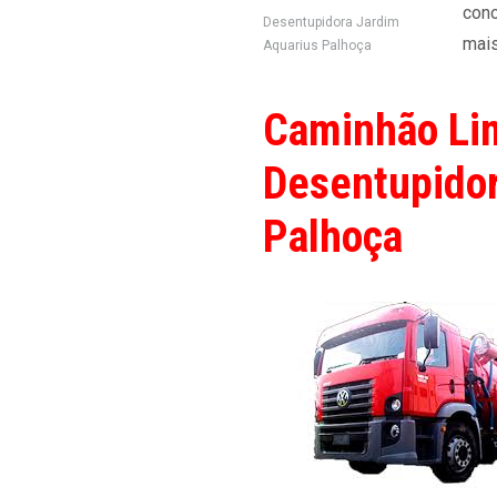
cono
Desentupidora Jardim
mais
Aquarius Palhoça
Caminhão Li
Desentupidor
Palhoça