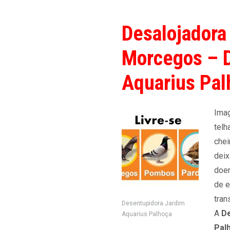
Desalojadora
Morcegos – 
Aquarius Pal
Imag
telh
chei
deix
doen
de e
tran
Desentupidora Jardim
A
De
Aquarius Palhoça
Pal