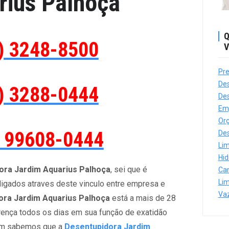
rius Palhoça
Q
) 3248-8500
V
Pre
Des
) 3288-0444
Des
Em
Orç
) 99608-0444
Des
Lim
Hi
ora Jardim Aquarius Palhoça
, sei que é
Ca
Lim
ligados atraves deste vinculo entre empresa e
Va
ora Jardim Aquarius Palhoça
está a mais de 28
rença todos os dias em sua função de exatidão
bem sabemos que a
Desentupidora Jardim