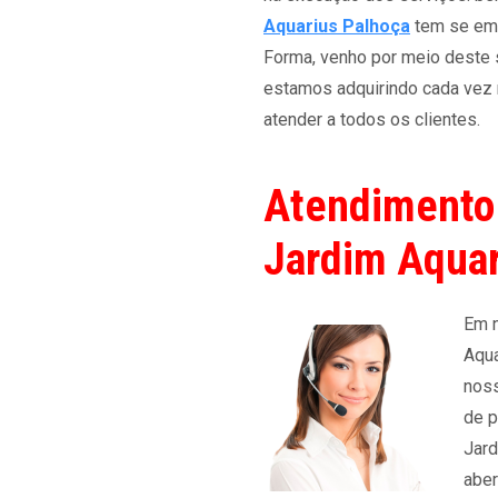
Aquarius Palhoça
tem se emp
Forma, venho por meio deste s
estamos adquirindo cada vez
atender a todos os clientes.
Atendimento
Jardim Aquar
Em 
Aqua
noss
de p
Jard
aber