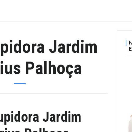
pidora Jardim
F
E
ius Palhoça
upidora Jardim