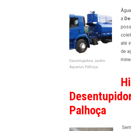
Àgua
a
De
poss
cole
até i
de a
miner
Desentupidora Jardim
Aquarius Palhoça
Hi
Desentupidor
Palhoça
Semp